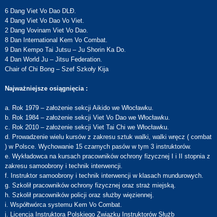
6 Dang Viet Vo Dao DLĐ.
4 Dang Viet Vo Dao Vo Viet.
2 Dang Vovinam Viet Vo Dao.
8 Dan International Kem Vo Combat.
9 Dan Kempo Tai Jutsu – Ju Shorin Ka Do.
4 Dan World Ju – Jitsu Federation.
Chair of Chi Bong – Szef Szkoły Kija
Najważniejsze osiągnięcia :
a. Rok 1979 – założenie sekcji Aikido we Włocławku.
b. Rok 1984 – założenie sekcji Viet Vo Dao we Włocławku.
c. Rok 2010 – założenie sekcji Viet Tai Chi we Włocławku.
d. Prowadzenie wielu kursów z zakresu sztuk walki, walki wręcz ( combat
) w Polsce. Wychowanie 15 czarnych pasów w tym 3 instruktorów.
e. Wykładowca na kursach pracowników ochrony fizycznej I i II stopnia z
zakresu samoobrony i technik interwencji.
f. Instruktor samoobrony i technik interwencji w klasach mundurowych.
g. Szkolił pracowników ochrony fizycznej oraz straż miejską.
h. Szkolił pracowników policji oraz służby więziennej.
i. Współtwórca systemu Kem Vo Combat.
j. Licencja Instruktora Polskiego Związku Instruktorów Służb