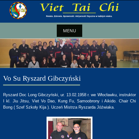
MENU
Vo Su Ryszard Gibczyński
Ryszard Doc Long Gibczyński, ur. 13.02.1958 r. we Włocławku, instruktor
I kl. Jiu Jitsu, Viet Vo Dao, Kung Fu, Samoobrony i Aikido. Chair Chi
Bong ( Szef Szkoły Kija ). Uczeń Mistrza Ryszarda Jóźwiaka.